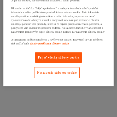
Je pre nás dôležité, aby sme stránku prispôsobili vašim potrebám.
Kliknutím na tlačitko "Prijať a pokračovať" si naša platforma bude môcť vymieňať
informácie s vaším prehliadačom prostredníctvom súborov cookie. Tieto informácie
umožňujú nášmu marketingovému tímu a našim internetovým partnerom merať
výkonnosť našich webových stránok a analyzovať vaše nákupné preferencie. To nám
umožňuje ponúkať vám produkty, ktoré sú čo najviac prispôsobené vašim potrebám, a
poskytovať vám vhodnú/prispôsobené reklamu. Ak sa chcete dozvedieť viac o účeloch a
nastaveniach jednotlivých typov súborov cookie, kliknite na "nastavenia súborov cookie".
A samozrejme, môžete pokračovať v návšteve bez cookies! Dozvedieť sa viac, môžete si
tiež prečítať naše
zásady používania súborov cookie.
Prijať všetky súbory cookie
Nastavenia súborov cookie