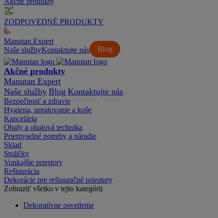
Akčné produkty
ZODPOVEDNÉ PRODUKTY
Manutan Expert
Blog
Naše služby
Kontaktujte nás
Akčné produkty
Manutan Expert
Naše služby
Blog
Kontaktujte nás
Bezpečnosť a zdravie
Hygiena, upratovanie a koše
Kancelária
Obaly a obalová technika
Priemyselné potreby a náradie
Sklad
Stoličky
Vonkajšie priestory
Reštaurácia
Dekorácie pre reštauračné priestory
Zobraziť všetko v tejto kategórii
Dekoratívne osvetlenie