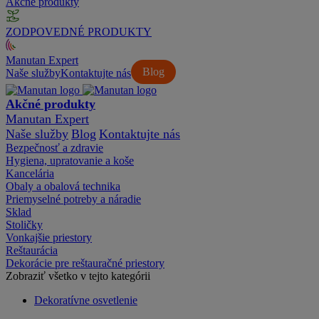
Akčné produkty
ZODPOVEDNÉ PRODUKTY
Manutan Expert
Blog
Naše služby
Kontaktujte nás
Akčné produkty
Manutan Expert
Naše služby
Blog
Kontaktujte nás
Bezpečnosť a zdravie
Hygiena, upratovanie a koše
Kancelária
Obaly a obalová technika
Priemyselné potreby a náradie
Sklad
Stoličky
Vonkajšie priestory
Reštaurácia
Dekorácie pre reštauračné priestory
Zobraziť všetko v tejto kategórii
Dekoratívne osvetlenie