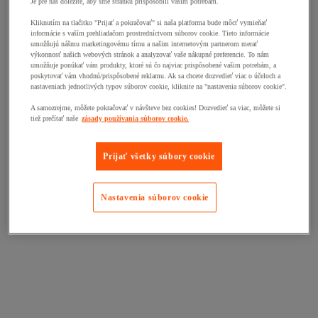
Je pre nás dôležité, aby sme stránku prispôsobili vašim potrebám.
Kliknutím na tlačitko "Prijať a pokračovať" si naša platforma bude môcť vymieňať
informácie s vaším prehliadačom prostredníctvom súborov cookie. Tieto informácie
umožňujú nášmu marketingovému tímu a našim internetovým partnerom merať
výkonnosť našich webových stránok a analyzovať vaše nákupné preferencie. To nám
umožňuje ponúkať vám produkty, ktoré sú čo najviac prispôsobené vašim potrebám, a
poskytovať vám vhodnú/prispôsobené reklamu. Ak sa chcete dozvedieť viac o účeloch a
nastaveniach jednotlivých typov súborov cookie, kliknite na "nastavenia súborov cookie".
A samozrejme, môžete pokračovať v návšteve bez cookies! Dozvedieť sa viac, môžete si
tiež prečítať naše
zásady používania súborov cookie.
Prijať všetky súbory cookie
Nastavenia súborov cookie